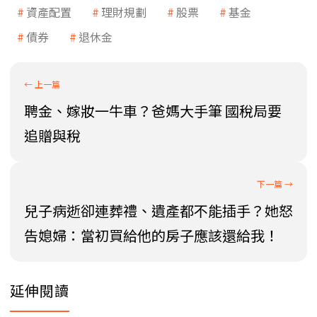
資產配置
理財規劃
股票
基金
債券
退休金
聘金、嫁妝一牛車？爸媽大手筆 國稅局要
追贈與稅
兒子病逝卻連葬禮、遺產都不能插手？她怒
告媳婦：當初買給他的房子應該還給我！
延伸閱讀