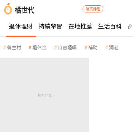
購買課程
退休理財
持續學習
在地推薦
生活百科
養生村
退休金
自書遺囑
補助
獨老