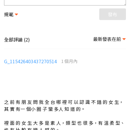
規範
發布
最新發表在前
全部評論 (
)
2
G_115426403437270514
1 個月內
之 前 有 朋 友 問 我 全 台 哪 裡 可 以 認 識 不 錯 的 女 生，
其 實 有一 個小 圈 子 蠻 多人 知 道 的。
裡 面 的 女 生 大 多 是 素 人，類 型 也 很 多，有 溫 柔 型、
也 有 比 較 有 戀 人 感 的。