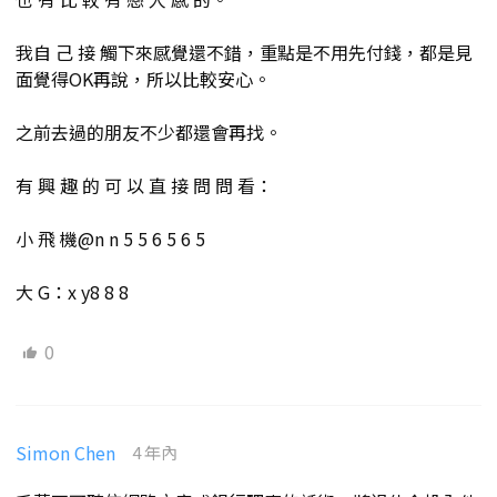
我自 己 接 觸下來感覺還不錯，重點是不用先付錢，都是見
面覺得OK再說，所以比較安心。
之前去過的朋友不少都還會再找。
有 興 趣 的 可 以 直 接 問 問 看：
小 飛 機@n n 5 5 6 5 6 5
大 G：x y8 8 8
0
Simon Chen
4 年內