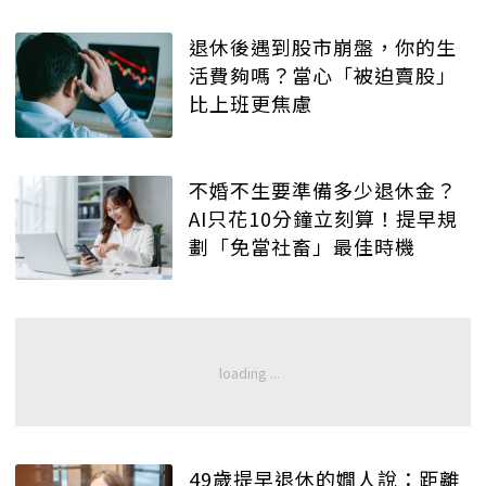
退休後遇到股市崩盤，你的生
活費夠嗎？當心「被迫賣股」
比上班更焦慮
不婚不生要準備多少退休金？
AI只花10分鐘立刻算！提早規
劃「免當社畜」最佳時機
49歲提早退休的嫺人說：距離