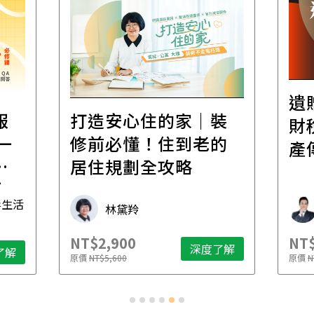
遺
報
打造安心住的家｜裝
財
一
修前必懂！住到老的
產
一
居住規劃全攻略
先
毒生活
林黛羚
NT$2,900
NT$
深度了解
了解
原價
NT$5,600
原價
N