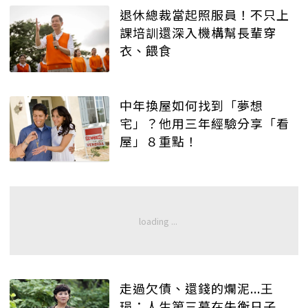
退休總裁當起照服員！不只上
課培訓還深入機構幫長輩穿
衣、餵食
中年換屋如何找到「夢想
宅」？他用三年經驗分享「看
屋」８重點！
走過欠債、還錢的爛泥...王
琄：人生第三幕在失衡日子