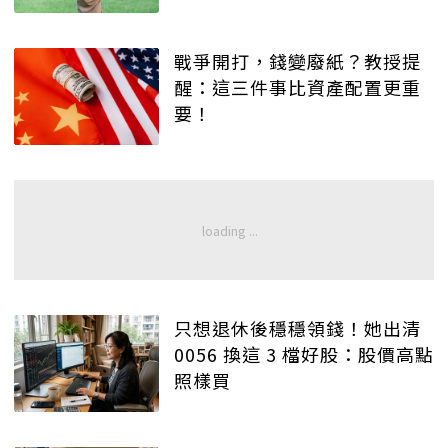
戰爭開打，錢變廢紙？教授提
醒：這三件事比資產配置更重
要！
只想退休後穩穩領錢！她出清
0056 換這 3 檔好股：股價高點
照樣買