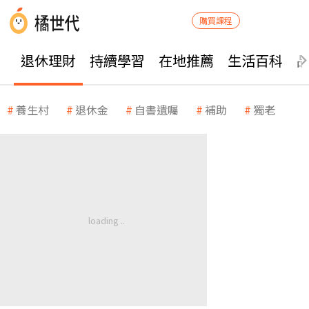
購買課程
退休理財
持續學習
在地推薦
生活百科
養生村
退休金
自書遺囑
補助
獨老