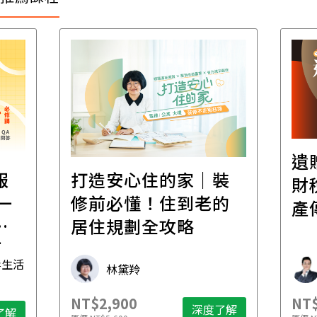
遺
報
打造安心住的家｜裝
財
一
修前必懂！住到老的
產
一
居住規劃全攻略
先
毒生活
林黛羚
NT$2,900
NT$
深度了解
了解