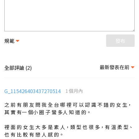
規範
發布
最新發表在前
全部評論 (
)
2
G_115426403437270514
1 個月內
之 前 有 朋 友 問 我 全 台 哪 裡 可 以 認 識 不 錯 的 女 生，
其 實 有一 個小 圈 子 蠻 多人 知 道 的。
裡 面 的 女 生 大 多 是 素 人，類 型 也 很 多，有 溫 柔 型、
也 有 比 較 有 戀 人 感 的。