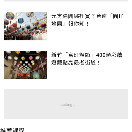
元宵湯圓哪裡買？台南「圓仔
地圖」報你知！
新竹「富町燈節」400顆彩繪
燈籠點亮最老街道！
推薦課程