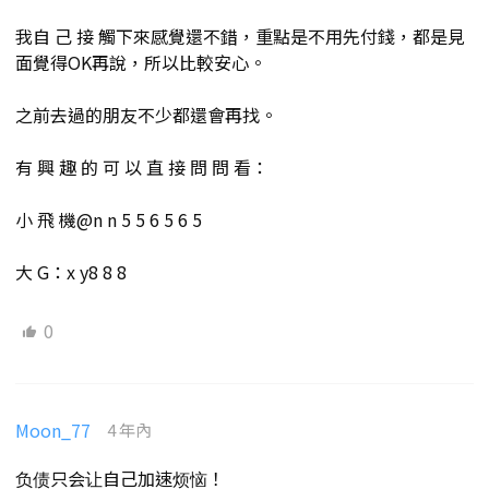
我自 己 接 觸下來感覺還不錯，重點是不用先付錢，都是見
面覺得OK再說，所以比較安心。
之前去過的朋友不少都還會再找。
有 興 趣 的 可 以 直 接 問 問 看：
小 飛 機@n n 5 5 6 5 6 5
大 G：x y8 8 8
0
Moon_77
4 年內
负债只会让自己加速烦恼！