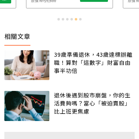
原價
NT$5,600
原價
N
相關文章
39歲準備退休，43歲達標辦離
職！算對「這數字」財富自由
事半功倍
退休後遇到股市崩盤，你的生
活費夠嗎？當心「被迫賣股」
比上班更焦慮