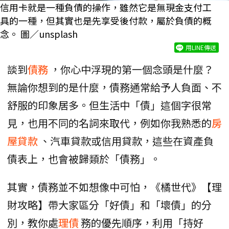
信用卡就是一種負債的操作，雖然它是無現金支付工
具的一種，但其實也是先享受後付款，屬於負債的概
念。 圖／unsplash
用LINE傳送
談到
債務
，你心中浮現的第一個念頭是什麼？
無論你想到的是什麼，債務通常給予人負面、不
舒服的印象居多。但生活中「債」這個字很常
見，也用不同的名詞來取代，例如你我熟悉的
房
屋貸款
、汽車貸款或信用貸款，這些在資產負
債表上，也會被歸類於「債務」。
其實，債務並不如想像中可怕，《橘世代》【理
財攻略】帶大家區分「好債」和「壞債」的分
別，教你處
理債
務的優先順序，利用「持好