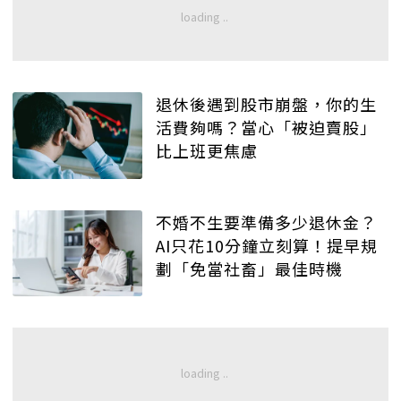
退休後遇到股市崩盤，你的生
活費夠嗎？當心「被迫賣股」
比上班更焦慮
不婚不生要準備多少退休金？
AI只花10分鐘立刻算！提早規
劃「免當社畜」最佳時機