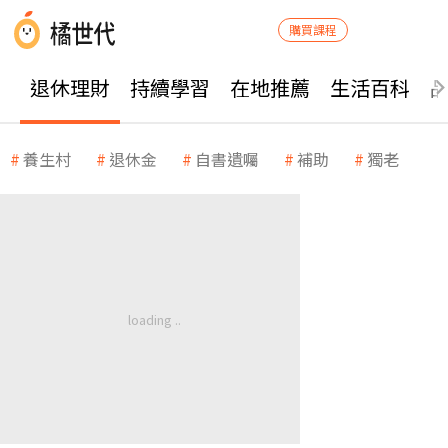
購買課程
退休理財
持續學習
在地推薦
生活百科
養生村
退休金
自書遺囑
補助
獨老