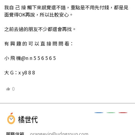
我自 己 接 觸下來感覺還不錯，重點是不用先付錢，都是見
面覺得OK再說，所以比較安心。
之前去過的朋友不少都還會再找。
有 興 趣 的 可 以 直 接 問 問 看：
小 飛 機@n n 5 5 6 5 6 5
大 G：x y8 8 8
0
服務信箱
orangevip@udngroup.com