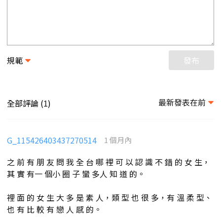
規範
發布
最新發表在前
全部評論 (
)
1
G_115426403437270514
1 個月內
之 前 有 朋 友 問 我 全 台 哪 裡 可 以 認 識 不 錯 的 女 生，
其 實 有一 個小 圈 子 蠻 多人 知 道 的。
裡 面 的 女 生 大 多 是 素 人，類 型 也 很 多，有 溫 柔 型、
也 有 比 較 有 戀 人 感 的。