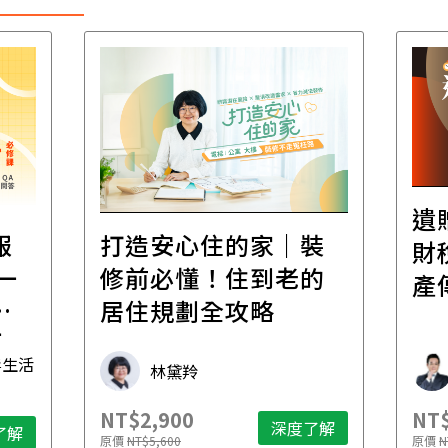
遺
報
打造安心住的家｜裝
財
一
修前必懂！住到老的
產
一
居住規劃全攻略
先
毒生活
林黛羚
NT$2,900
NT$
深度了解
了解
原價
NT$5,600
原價
N