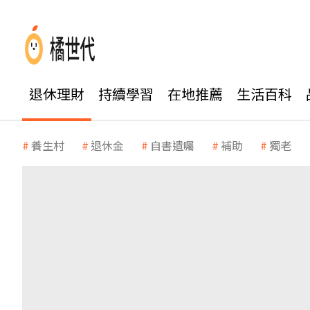
退休理財
持續學習
在地推薦
生活百科
養生村
退休金
自書遺囑
補助
獨老