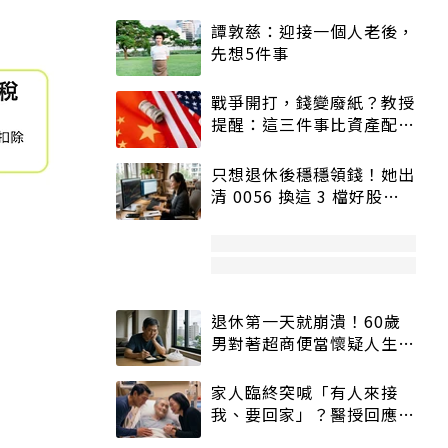
譚敦慈：迎接一個人老後，
先想5件事
戰爭開打，錢變廢紙？教授
提醒：這三件事比資產配置
更重要！
只想退休後穩穩領錢！她出
清 0056 換這 3 檔好股：
股價高點照樣買
退休第一天就崩潰！60歲
男對著超商便當懷疑人生
「一切好安靜」
家人臨終突喊「有人來接
我、要回家」？醫授回應方
式快學：避免抱憾終生