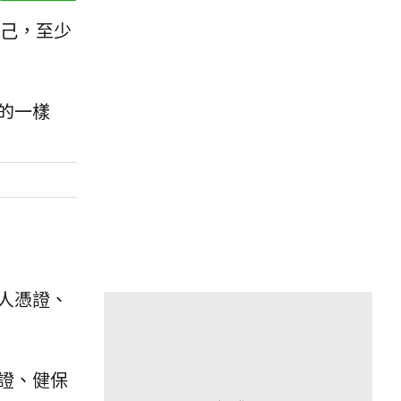
己，至少
的一樣
人憑證、
證、健保