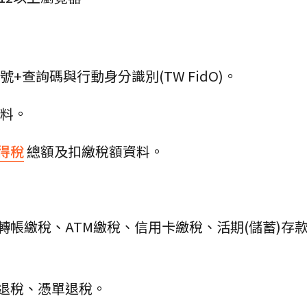
+查詢碼與行動身分識別(TW FidO)。
料。
得稅
總額及扣繳稅額資料。
轉帳繳稅、ATM繳稅、信用卡繳稅、活期(儲蓄)存
退稅、憑單退稅。