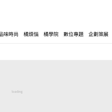
品味時尚
橘煩惱
橘學院
數位專題
企劃策展