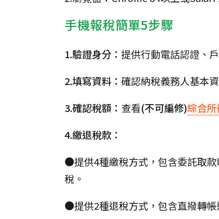
手機報稅簡單5步驟
1.驗證身分：
提供行動電話認證、戶號
2.填寫資料：
確認納稅義務人基本資
3.確認稅額：
查看
(不可編修)
綜合所
4.繳退稅款：
●提供4種繳稅方式，包含委託取款
稅。
●提供2種退稅方式，包含直撥轉帳