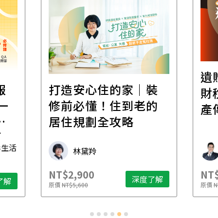
遺
報
打造安心住的家｜裝
財
一
修前必懂！住到老的
產
一
居住規劃全攻略
先
毒生活
林黛羚
NT$2,900
NT$
深度了解
了解
原價
NT$5,600
原價
N