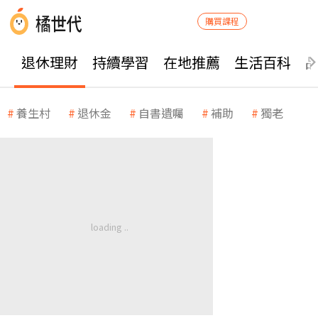
購買課程
退休理財
持續學習
在地推薦
生活百科
養生村
退休金
自書遺囑
補助
獨老