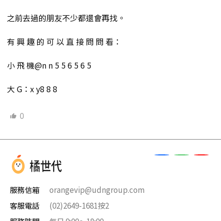
之前去過的朋友不少都還會再找。
有 興 趣 的 可 以 直 接 問 問 看：
小 飛 機@n n 5 5 6 5 6 5
大 G：x y8 8 8
0
服務信箱
orangevip@udngroup.com
客服電話
(02)2649-1681按2
服務時間
每日 9:00～18:00