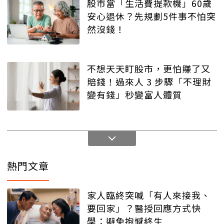
股市當「生活費提款機」60歲
安心退休？先規劃5件事不怕突
然沒錢！
不想天天盯股市，更怕賺了又
賠錢！過來人 3 步驟「不理財
變有錢」秒變富人體質
熱門文章
家人臨終突喊「有人來接我、
要回家」？醫授回應方式快
學：避免抱憾終生