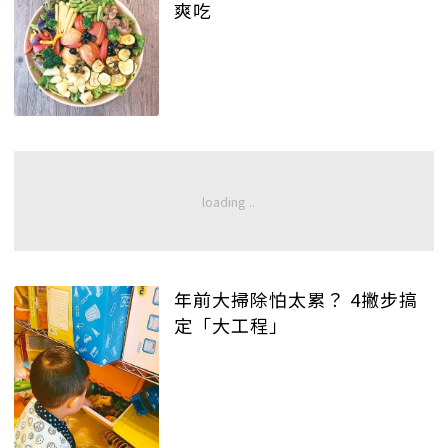
爽吃
年前大掃除怕太累？ 4撇步搞
定「大工程」