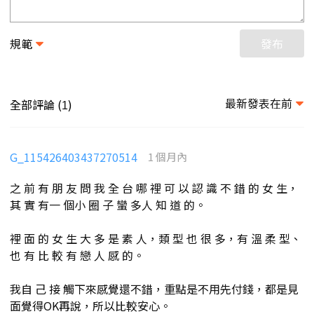
規範
發布
最新發表在前
全部評論 (
)
1
G_115426403437270514
1 個月內
之 前 有 朋 友 問 我 全 台 哪 裡 可 以 認 識 不 錯 的 女 生，
其 實 有一 個小 圈 子 蠻 多人 知 道 的。
裡 面 的 女 生 大 多 是 素 人，類 型 也 很 多，有 溫 柔 型、
也 有 比 較 有 戀 人 感 的。
我自 己 接 觸下來感覺還不錯，重點是不用先付錢，都是見
面覺得OK再說，所以比較安心。