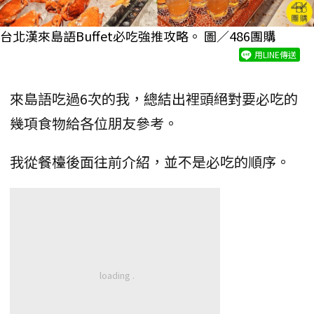
台北漢來島語Buffet必吃強推攻略。 圖／486團購
用LINE傳送
來島語吃過6次的我，總結出裡頭絕對要必吃的
幾項食物給各位朋友參考。
我從餐檯後面往前介紹，並不是必吃的順序。