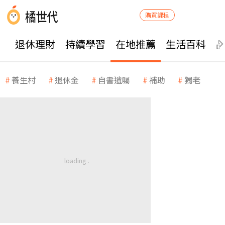
購買課程
退休理財
持續學習
在地推薦
生活百科
養生村
退休金
自書遺囑
補助
獨老