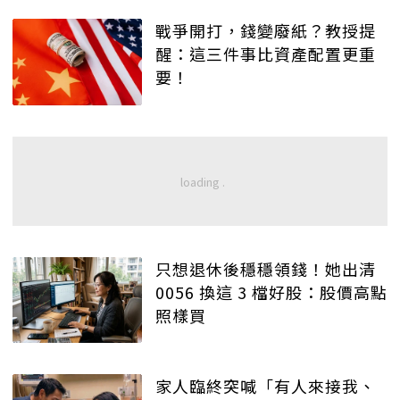
戰爭開打，錢變廢紙？教授提
醒：這三件事比資產配置更重
要！
只想退休後穩穩領錢！她出清
0056 換這 3 檔好股：股價高點
照樣買
家人臨終突喊「有人來接我、