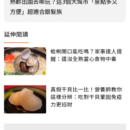
熟齡出國去哪玩？這3個大城市「景點多又
方便」超適合銀髮族
延伸閱讀
蛤蜊開口能吃嗎？家事達人提
醒：還沒全熟當心食物中毒
真假干貝比一比！營養師教你
這樣分辨：吃對干貝鞏固免疫
力更招財