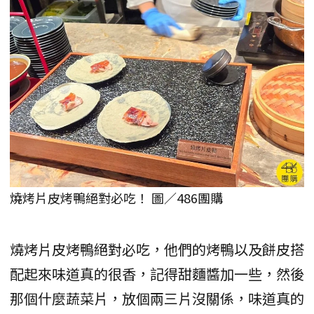
燒烤片皮烤鴨絕對必吃！ 圖／486團購
燒烤片皮烤鴨絕對必吃，他們的烤鴨以及餅皮搭
配起來味道真的很香，記得甜麵醬加一些，然後
那個什麼蔬菜片，放個兩三片沒關係，味道真的