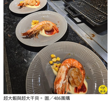
超大蝦與超大干貝。 圖／486團購