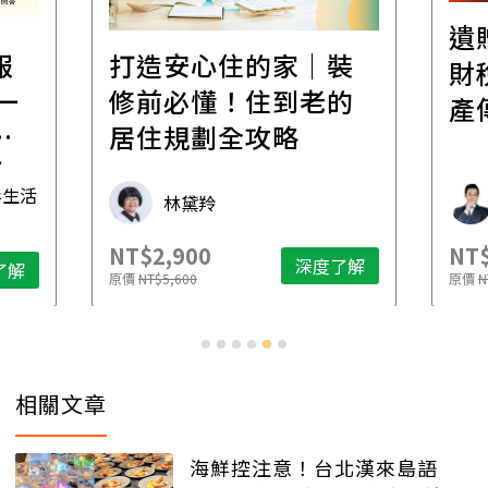
遺
報
打造安心住的家｜裝
財
一
修前必懂！住到老的
產
一
居住規劃全攻略
先
毒生活
林黛羚
NT$2,900
NT$
深度了解
了解
原價
NT$5,600
原價
N
相關文章
海鮮控注意！台北漢來島語