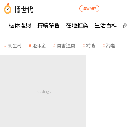
購買課程
退休理財
持續學習
在地推薦
生活百科
養生村
退休金
自書遺囑
補助
獨老