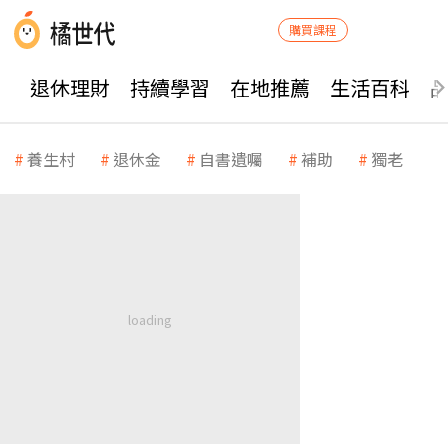
購買課程
退休理財
持續學習
在地推薦
生活百科
養生村
退休金
自書遺囑
補助
獨老