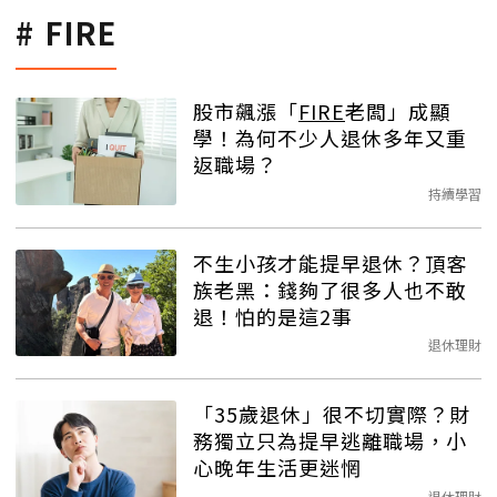
FIRE
股市飆漲「
FIRE
老闆」成顯
學！為何不少人退休多年又重
返職場？
持續學習
不生小孩才能提早退休？頂客
族老黑：錢夠了很多人也不敢
退！怕的是這2事
退休理財
「35歲退休」很不切實際？財
務獨立只為提早逃離職場，小
心晚年生活更迷惘
退休理財