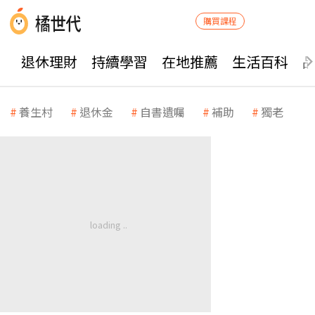
購買課程
退休理財
持續學習
在地推薦
生活百科
養生村
退休金
自書遺囑
補助
獨老