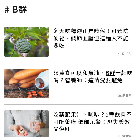
B群
冬天吃釋迦正是時候！可預防
便祕、調節血壓但這種人不能
多吃
生活百科
葉黃素可以和魚油、
B群
一起吃
嗎？營養師：這情況要避免
生活百科
吃藥配果汁、咖啡？5種飲料不
可配藥吃 藥師示警：恐失藥效
又傷肝
生活百科