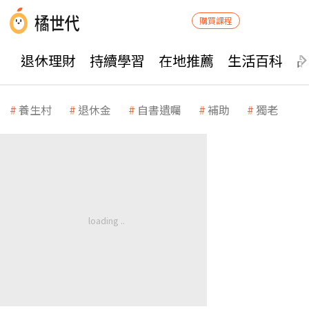
購買課程
退休理財
持續學習
在地推薦
生活百科
養生村
退休金
自書遺囑
補助
獨老