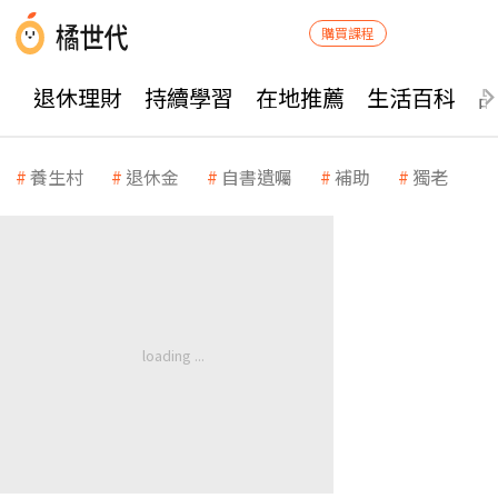
購買課程
退休理財
持續學習
在地推薦
生活百科
養生村
退休金
自書遺囑
補助
獨老