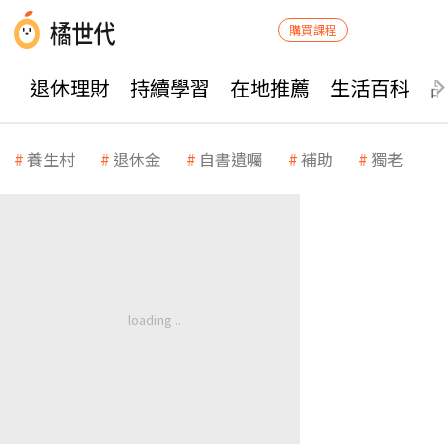
購買課程
退休理財
持續學習
在地推薦
生活百科
養生村
退休金
自書遺囑
補助
獨老