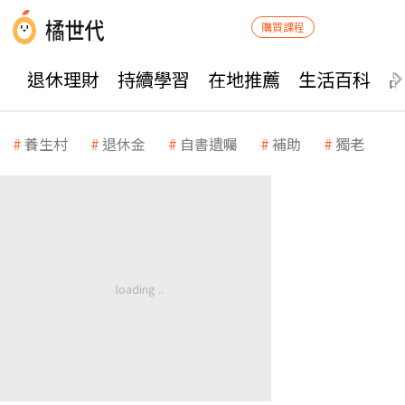
購買課程
退休理財
持續學習
在地推薦
生活百科
養生村
退休金
自書遺囑
補助
獨老