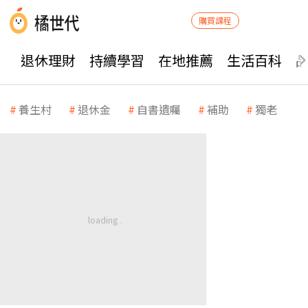
購買課程
退休理財
持續學習
在地推薦
生活百科
養生村
退休金
自書遺囑
補助
獨老