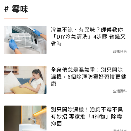
霉味
冷氣不涼、有異味？師傅教你
「DIY冷氣清洗」4步驟 省錢又
省時
品味時尚
全身倦怠是濕氣重！別只開除
濕機，6個除溼防霉好習慣更健
康
生活百科
別只開除濕機！浴廁不霉不臭
有妙招 專家推「4神物」除霉
抑菌
品味時尚