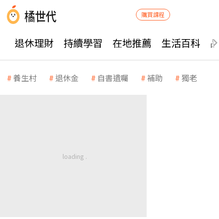
購買課程
退休理財
持續學習
在地推薦
生活百科
養生村
退休金
自書遺囑
補助
獨老