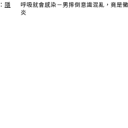
呼吸就會感染－男摔倒意識混亂，竟是
：
隱
炎