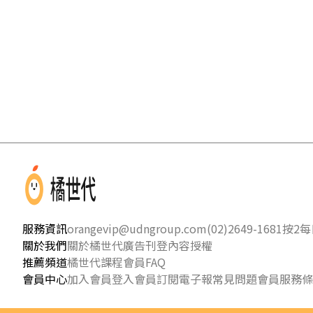
服務資訊
orangevip@udngroup.com
(02)2649-1681按2
每日
關於我們
關於橘世代
廣告刊登
內容授權
推薦頻道
橘世代課程
會員FAQ
會員中心
加入會員
登入會員
訂閱電子報
常見問題
會員服務條