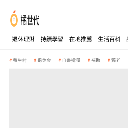
退休理財
持續學習
在地推薦
生活百科
養生村
退休金
自書遺囑
補助
獨老