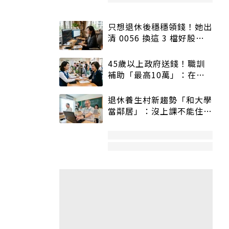
只想退休後穩穩領錢！她出
清 0056 換這 3 檔好股：
股價高點照樣買
45歲以上政府送錢！職訓
補助「最高10萬」：在
職、待業都能申請
退休養生村新趨勢「和大學
當鄰居」：沒上課不能住、
宿舍變養老房