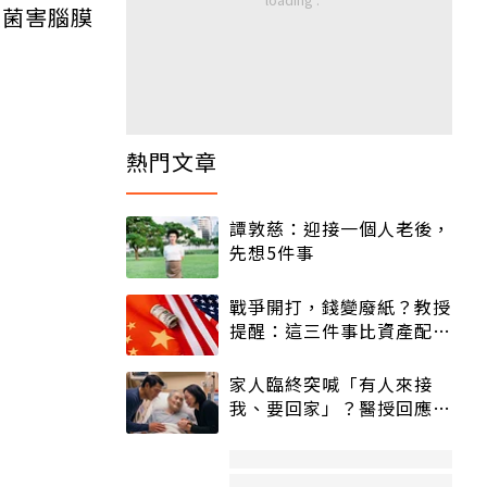
黴菌害腦膜
熱門文章
譚敦慈：迎接一個人老後，
先想5件事
戰爭開打，錢變廢紙？教授
提醒：這三件事比資產配置
更重要！
家人臨終突喊「有人來接
我、要回家」？醫授回應方
式快學：避免抱憾終生