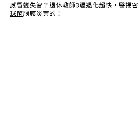
感冒變失智？退休教師3週退化超快，醫揭密
球菌
腦膜炎害的！