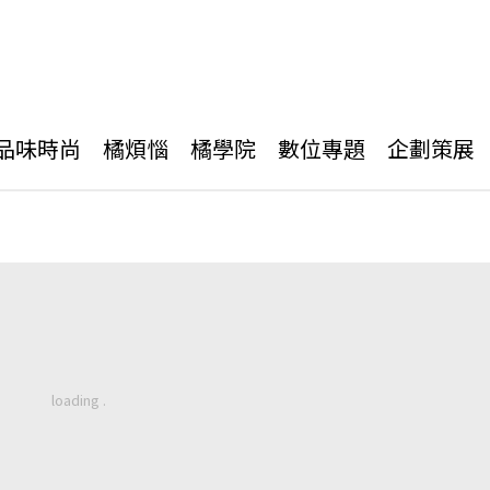
品味時尚
橘煩惱
橘學院
數位專題
企劃策展