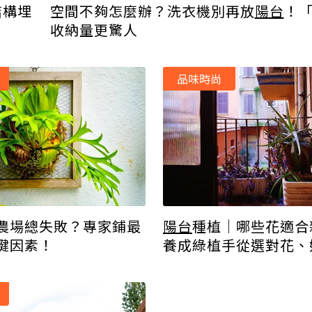
結構埋
空間不夠怎麼辦？洗衣機別再放
陽台
！
收納量更驚人
品味時尚
農場總失敗？專家鋪最
陽台
種植｜哪些花適合
鍵因素！
養成綠植手從選對花、
環境開始！