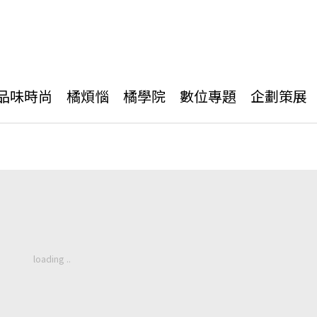
品味時尚
橘煩惱
橘學院
數位專題
企劃策展