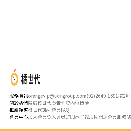
服務資訊
orangevip@udngroup.com
(02)2649-1681按2
每日
關於我們
關於橘世代
廣告刊登
內容授權
推薦頻道
橘世代課程
會員FAQ
會員中心
加入會員
登入會員
訂閱電子報
常見問題
會員服務條