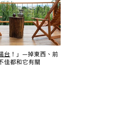
陽台
！」—掉東西、前
不佳都和它有關