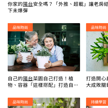
你家的
陽台
安全嗎？「外推、超載」讓老房
下未爆彈
品味時尚
品味時尚
自己的
陽台
菜園自己打造！植
打造開心
物、容器「這樣搭配」打造自己
大成敗關
的綠意小天地！
品味時尚
持續學習