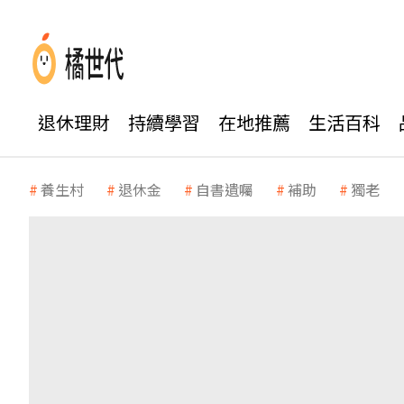
退休理財
持續學習
在地推薦
生活百科
養生村
退休金
自書遺囑
補助
獨老