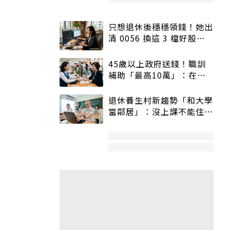
只想退休後穩穩領錢！她出
清 0056 換這 3 檔好股：
股價高點照樣買
45歲以上政府送錢！職訓
補助「最高10萬」：在
職、待業都能申請
退休養生村新趨勢「和大學
當鄰居」：沒上課不能住、
宿舍變養老房