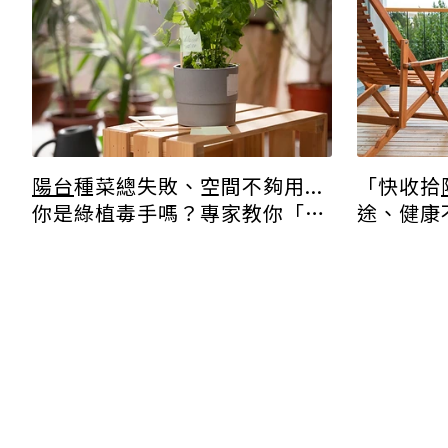
陽台
種菜總失敗、空間不夠用...
「快收拾
你是綠植毒手嗎？專家教你「4
途、健康
招」
陽台
高效種植法