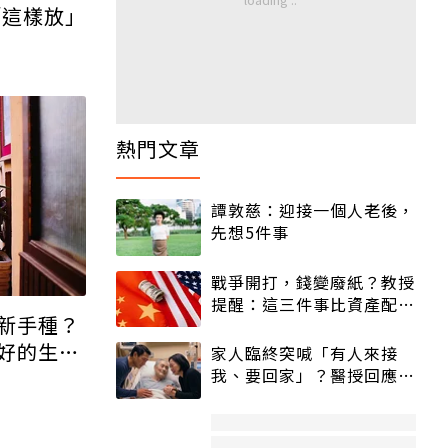
「這樣放」
熱門文章
譚敦慈：迎接一個人老後，
先想5件事
戰爭開打，錢變廢紙？教授
提醒：這三件事比資產配置
新手種？
更重要！
好的生長
家人臨終突喊「有人來接
我、要回家」？醫授回應方
式快學：避免抱憾終生