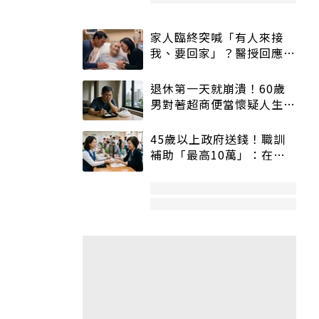
家人臨終突喊「有人來接
我、要回家」？醫授回應方
式快學：避免抱憾終生
退休第一天就崩潰！60歲
男對著超商便當懷疑人生
「一切好安靜」
45歲以上政府送錢！職訓
補助「最高10萬」：在
職、待業都能申請