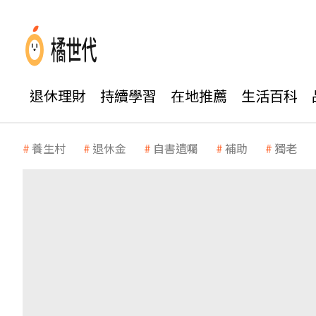
退休理財
持續學習
在地推薦
生活百科
養生村
退休金
自書遺囑
補助
獨老