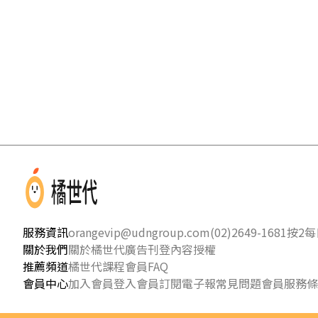
服務資訊
orangevip@udngroup.com
(02)2649-1681按2
每日
關於我們
關於橘世代
廣告刊登
內容授權
推薦頻道
橘世代課程
會員FAQ
會員中心
加入會員
登入會員
訂閱電子報
常見問題
會員服務條