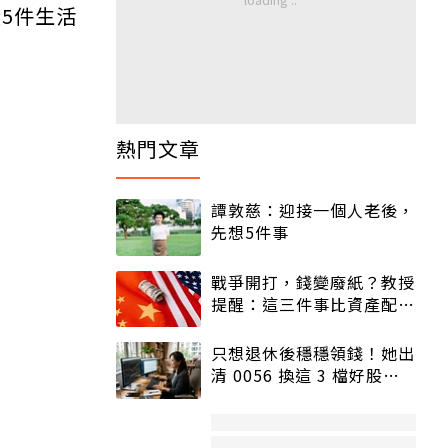
5件生活
熱門文章
譚敦慈：迎接一個人老後，
先想5件事
戰爭開打，錢變廢紙？教授
提醒：這三件事比資產配置
更重要！
只想退休後穩穩領錢！她出
清 0056 換這 3 檔好股：
股價高點照樣買