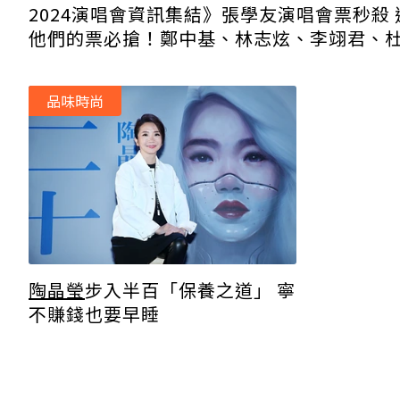
2024演唱會資訊集結》張學友演唱會票秒殺 
他們的票必搶！鄭中基、林志炫、李翊君、
偉、許富凱連番開唱
品味時尚
陶晶瑩
步入半百「保養之道」 寧
不賺錢也要早睡