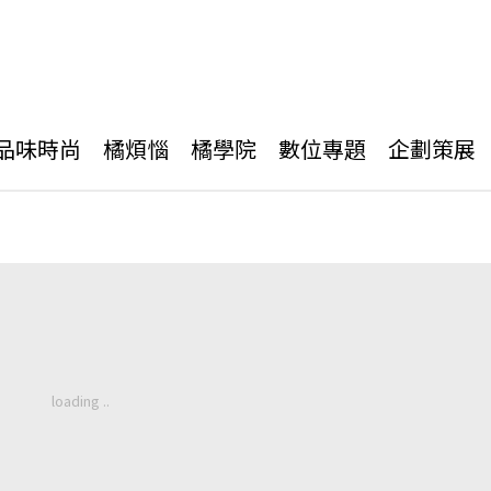
品味時尚
橘煩惱
橘學院
數位專題
企劃策展