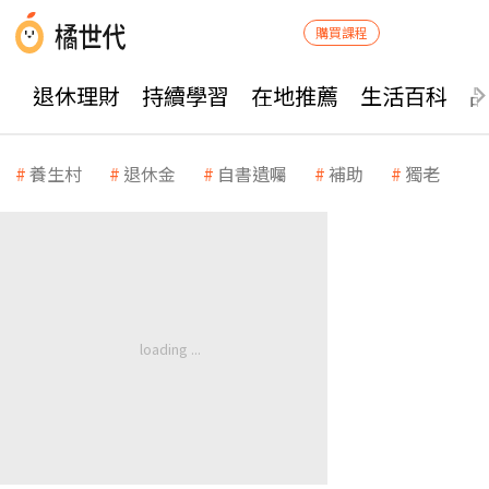
購買課程
退休理財
持續學習
在地推薦
生活百科
養生村
退休金
自書遺囑
補助
獨老