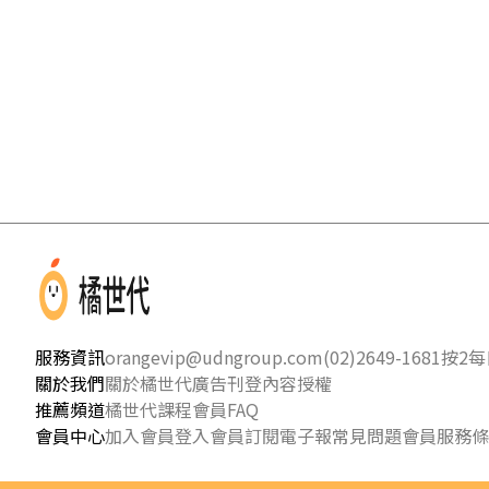
服務資訊
orangevip@udngroup.com
(02)2649-1681按2
每日
關於我們
關於橘世代
廣告刊登
內容授權
推薦頻道
橘世代課程
會員FAQ
會員中心
加入會員
登入會員
訂閱電子報
常見問題
會員服務條