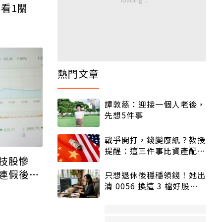
看1關
熱門文章
譚敦慈：迎接一個人老後，
先想5件事
戰爭開打，錢變廢紙？教授
提醒：這三件事比資產配置
技股慘
更重要！
連假後台
只想退休後穩穩領錢！她出
清 0056 換這 3 檔好股：
股價高點照樣買