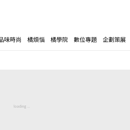
品味時尚
橘煩惱
橘學院
數位專題
企劃策展