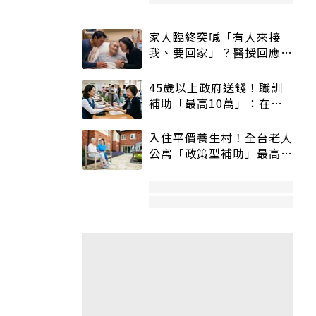
家人臨終突喊「有人來接
我、要回家」？醫授回應方
式快學：避免抱憾終生
45歲以上政府送錢！職訓
補助「最高10萬」：在
職、待業都能申請
入住平價養生村！全台老人
公寓「政策型補助」最高打
5折