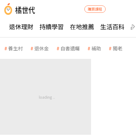
購買課程
退休理財
持續學習
在地推薦
生活百科
養生村
退休金
自書遺囑
補助
獨老