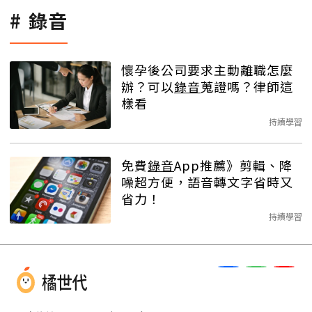
錄音
懷孕後公司要求主動離職怎麼
辦？可以
錄音
蒐證嗎？律師這
樣看
持續學習
免費
錄音
App推薦》剪輯、降
噪超方便，語音轉文字省時又
省力！
持續學習