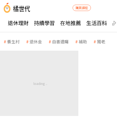
購買課程
退休理財
持續學習
在地推薦
生活百科
養生村
退休金
自書遺囑
補助
獨老