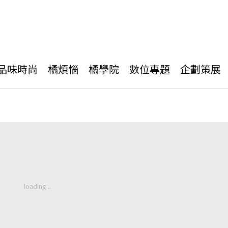
品味時尚
橘煩惱
橘學院
數位專題
企劃策展