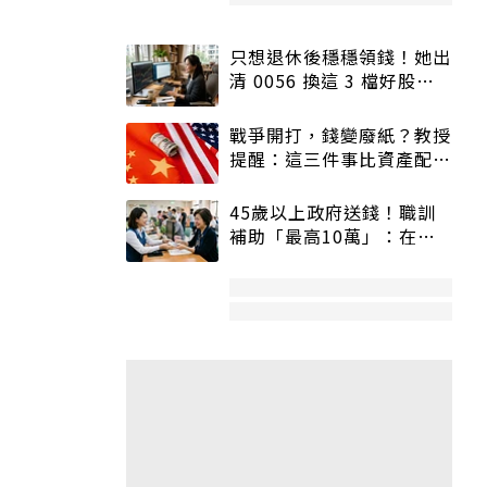
只想退休後穩穩領錢！她出
清 0056 換這 3 檔好股：
股價高點照樣買
戰爭開打，錢變廢紙？教授
提醒：這三件事比資產配置
更重要！
45歲以上政府送錢！職訓
補助「最高10萬」：在
職、待業都能申請