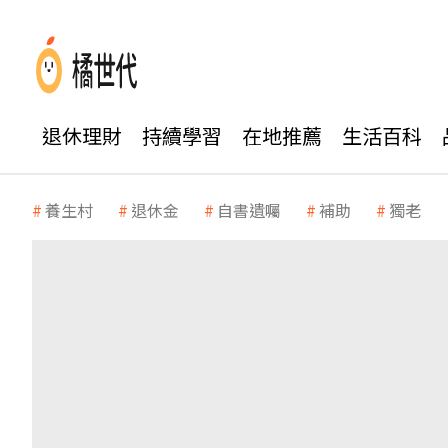
退休理財
持續學習
在地推薦
生活百科
養生村
退休金
自書遺囑
補助
獨老