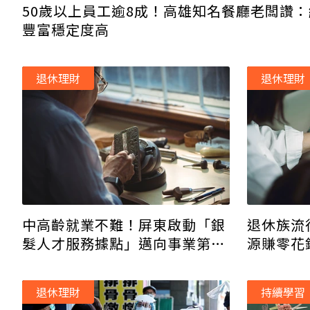
50歲以上員工逾8成！高雄知名餐廳老闆讚
豐富穩定度高
退休理財
退休理財
退休族流
中高齡就業不難！屏東啟動「銀
源賺零花
髮人才服務據點」邁向事業第二
春
退休理財
持續學習