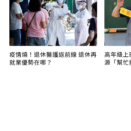
疫情燒！退休醫護返前線 退休再
高年級上
就業優勢在哪？
源「幫忙