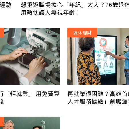
：經驗
想重返職場擔心「年紀」太大？76歲退
用熱忱讓人無視年齡！
退休理財
行「輕就業」 用免費資
再就業很困難？高雄首
錢
人才服務據點」創職涯