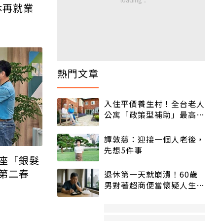
休再就業
熱門文章
入住平價養生村！全台老人
公寓「政策型補助」最高打
5折
譚敦慈：迎接一個人老後，
先想5件事
座「銀髮
第二春
退休第一天就崩潰！60歲
男對著超商便當懷疑人生
「一切好安靜」