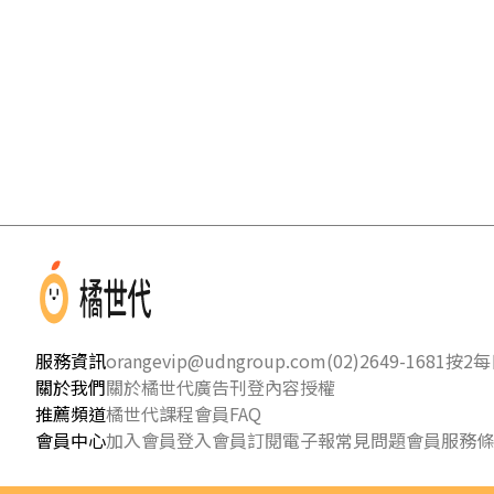
服務資訊
orangevip@udngroup.com
(02)2649-1681按2
每日
關於我們
關於橘世代
廣告刊登
內容授權
推薦頻道
橘世代課程
會員FAQ
會員中心
加入會員
登入會員
訂閱電子報
常見問題
會員服務條