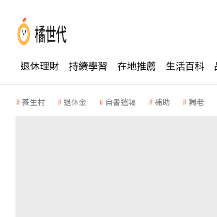
退休理財
持續學習
在地推薦
生活百科
養生村
退休金
自書遺囑
補助
獨老