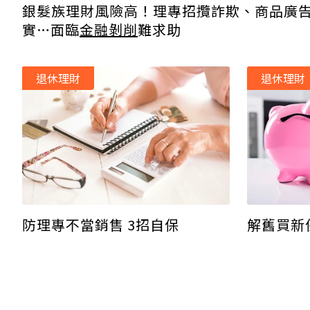
銀髮族理財風險高！理專招攬詐欺、商品廣
實…面臨
金融剝削
難求助
退休理財
退休理財
防理專不當銷售 3招自保
解舊買新