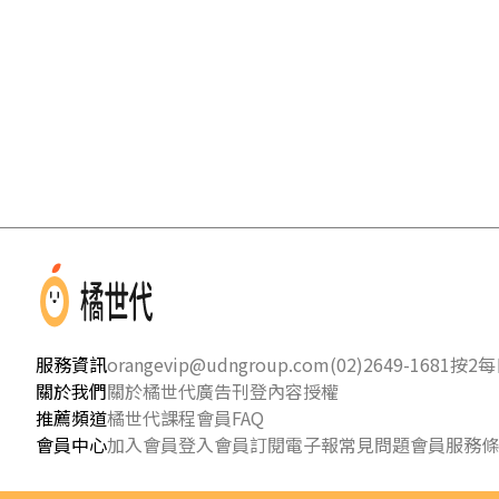
服務資訊
orangevip@udngroup.com
(02)2649-1681按2
每日
關於我們
關於橘世代
廣告刊登
內容授權
推薦頻道
橘世代課程
會員FAQ
會員中心
加入會員
登入會員
訂閱電子報
常見問題
會員服務條