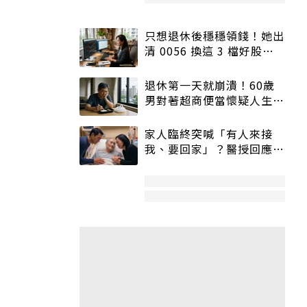
只想退休後穩穩領錢！她出
清 0056 換這 3 檔好股：
股價高點照樣買
退休第一天就崩潰！60歲
男對著超商便當懷疑人生
「一切好安靜」
家人臨終突喊「有人來接
我、要回家」？醫授回應方
式快學：避免抱憾終生