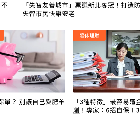
告不
「失智友善城市」票選新北奪冠！打造
失智市民快樂安老
退休理財
保單？ 別讓自己變肥羊
「3種特徵」最容易遭
削
！專家：6招自保＋3
救援期