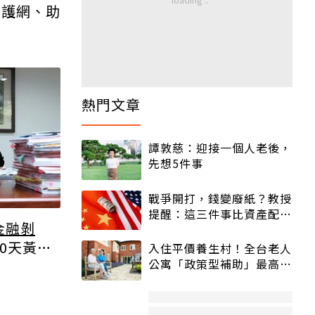
防護網、助
熱門文章
譚敦慈：迎接一個人老後，
先想5件事
戰爭開打，錢變廢紙？教授
提醒：這三件事比資產配置
金融剝
更重要！
0天黃金
入住平價養生村！全台老人
公寓「政策型補助」最高打
5折