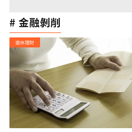
金融剝削
退休理財