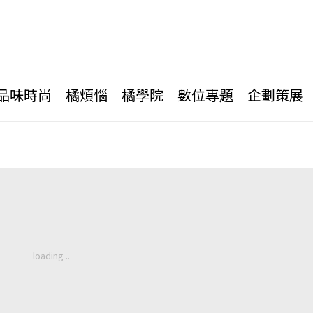
品味時尚
橘煩惱
橘學院
數位專題
企劃策展