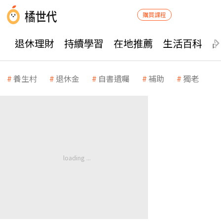
購買課程
退休理財
持續學習
在地推薦
生活百科
養生村
退休金
自書遺囑
補助
獨老