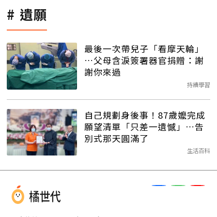
遺願
最後一次帶兒子「看摩天輪」
…父母含淚簽署器官捐贈：謝
謝你來過
持續學習
自己規劃身後事！87歲嬤完成
願望清單「只差一遺憾」…告
別式那天圓滿了
生活百科