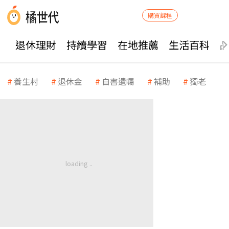
購買課程
退休理財
持續學習
在地推薦
生活百科
養生村
退休金
自書遺囑
補助
獨老