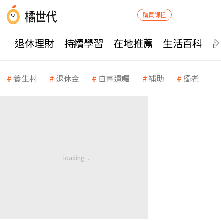
購買課程
退休理財
持續學習
在地推薦
生活百科
養生村
退休金
自書遺囑
補助
獨老