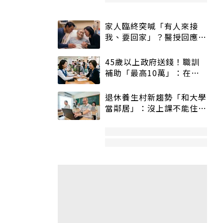
家人臨終突喊「有人來接
我、要回家」？醫授回應方
式快學：避免抱憾終生
45歲以上政府送錢！職訓
補助「最高10萬」：在
職、待業都能申請
退休養生村新趨勢「和大學
當鄰居」：沒上課不能住、
宿舍變養老房