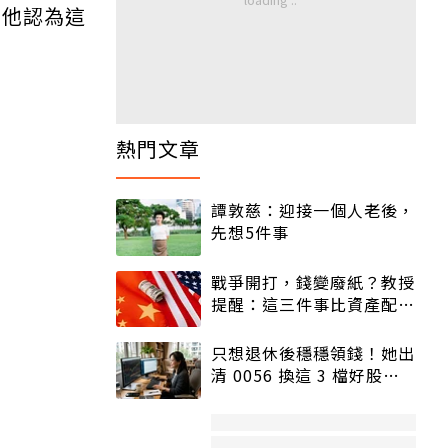
？他認為這
熱門文章
譚敦慈：迎接一個人老後，
先想5件事
戰爭開打，錢變廢紙？教授
提醒：這三件事比資產配置
更重要！
只想退休後穩穩領錢！她出
清 0056 換這 3 檔好股：
股價高點照樣買