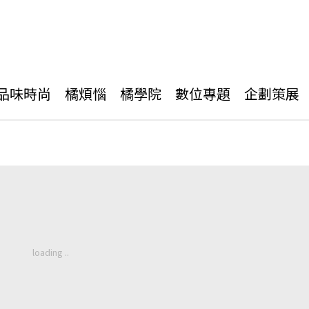
品味時尚
橘煩惱
橘學院
數位專題
企劃策展