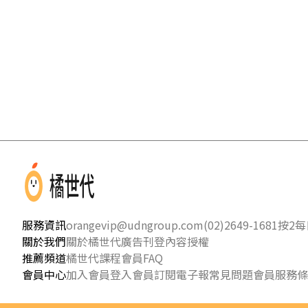
服務資訊
orangevip@udngroup.com
(02)2649-1681按2
每日
關於我們
關於橘世代
廣告刊登
內容授權
推薦頻道
橘世代課程
會員FAQ
會員中心
加入會員
登入會員
訂閱電子報
常見問題
會員服務條