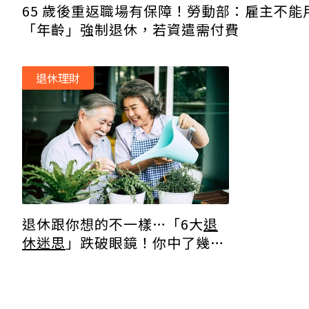
65 歲後重返職場有保障！勞動部：雇主不能
「年齡」強制退休，若資遣需付費
退休理財
退休跟你想的不一樣…「6大
退
休迷思
」跌破眼鏡！你中了幾
項？