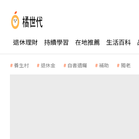
退休理財
持續學習
在地推薦
生活百科
養生村
退休金
自書遺囑
補助
獨老