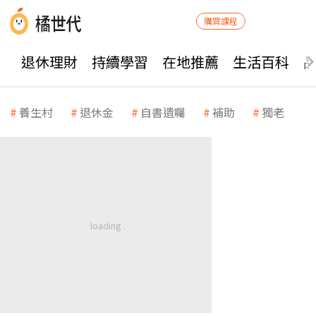
購買課程
退休理財
持續學習
在地推薦
生活百科
養生村
退休金
自書遺囑
補助
獨老