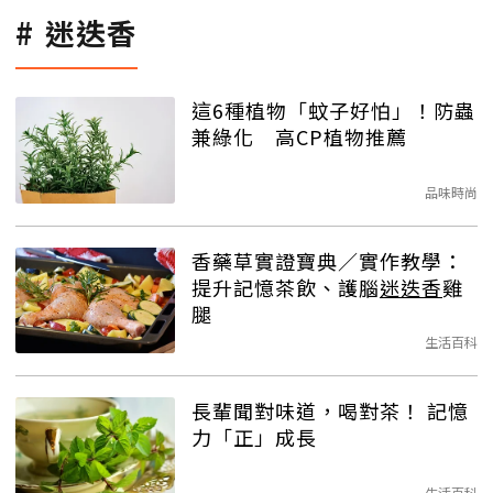
迷迭香
這6種植物「蚊子好怕」！防蟲
兼綠化 高CP植物推薦
品味時尚
香藥草實證寶典／實作教學：
提升記憶茶飲、護腦
迷迭香
雞
腿
生活百科
長輩聞對味道，喝對茶！ 記憶
力「正」成長
生活百科