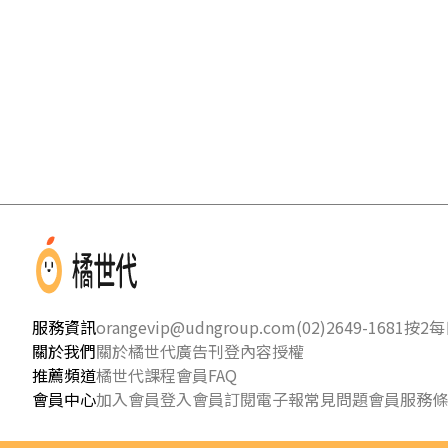
服務資訊
orangevip@udngroup.com
(02)2649-1681按2
每日
關於我們
關於橘世代
廣告刊登
內容授權
推薦頻道
橘世代課程
會員FAQ
會員中心
加入會員
登入會員
訂閱電子報
常見問題
會員服務條