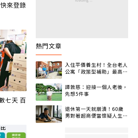
0前快來登錄
熱門文章
入住平價養生村！全台老人
公寓「政策型補助」最高打
5折
譚敦慈：迎接一個人老後，
先想5件事
數七天 百
退休第一天就崩潰！60歲
男對著超商便當懷疑人生
「一切好安靜」