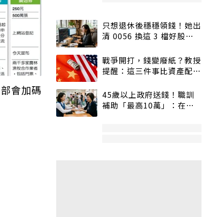
只想退休後穩穩領錢！她出
清 0056 換這 3 檔好股：
股價高點照樣買
戰爭開打，錢變廢紙？教授
提醒：這三件事比資產配置
更重要！
大部會加碼
45歲以上政府送錢！職訓
補助「最高10萬」：在
職、待業都能申請