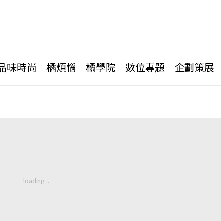
品味時尚
橘煩惱
橘學院
數位專題
企劃策展