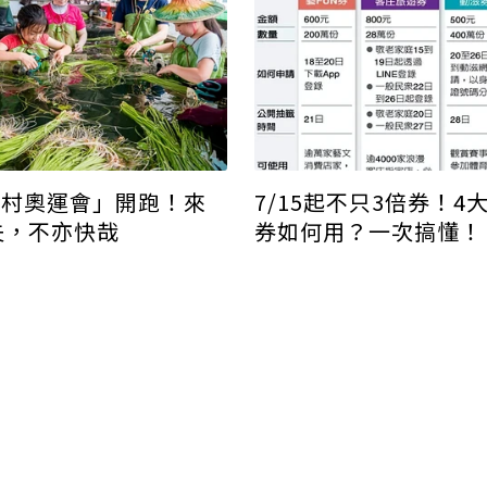
農村奧運會」開跑！來
7/15起不只3倍券！4
夫，不亦快哉
券如何用？一次搞懂！