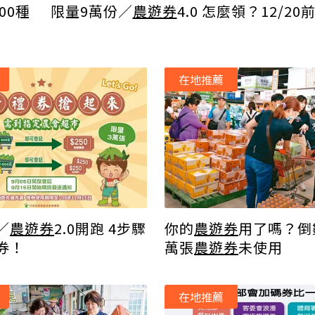
限量9萬份／
農遊券
4.0 怎麼領？12/2
00種
在地推薦
／
農遊券
2.0開跑 4步驟
你的
農遊券
用了嗎？倒
券！
萬張
農遊券
未使用
在地推薦