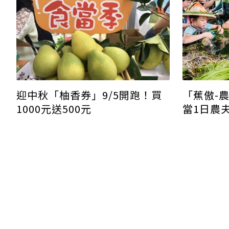
「蕉傲-
迎中秋「柚香券」9/5開跑！買
當1日農
1000元送500元