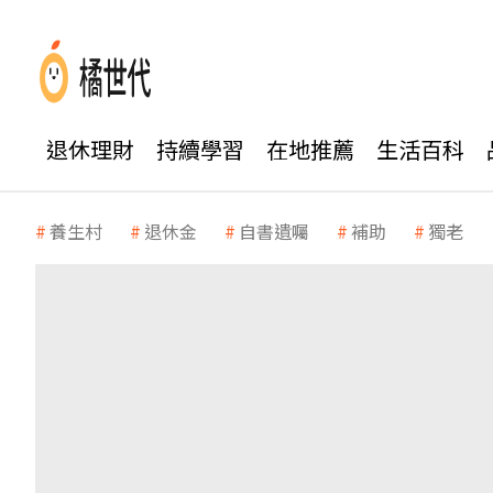
退休理財
持續學習
在地推薦
生活百科
養生村
退休金
自書遺囑
補助
獨老