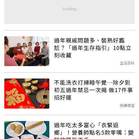
過年親戚問題多、裝熟好尷
尬？「過年生存指引」10點立
刻收藏
生活百科
不能洗衣打掃睡午覺…除夕到
初五過年禁忌一次揭 做17件事
招好運
持續學習
過年吃太多當心「衣緊返
鄉」！營養師點名5款零嘴：變