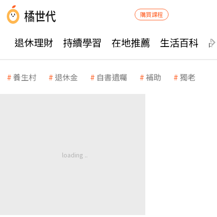
購買課程
退休理財
持續學習
在地推薦
生活百科
養生村
退休金
自書遺囑
補助
獨老