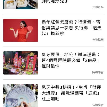
胖的隱形兇手
生活百科
過年紅包怎麼包？行情價、習
俗與禁忌一次看 央行曝「這天
起」換新鈔
在地推薦
尾牙要拜土地公！謝沅瑾曝：
這4個拜拜時辰必備「2供品」
催財最快
持續學習
尾牙中獎3秘招！4生肖「財運
大爆發」 謝沅瑾籲帶「這包」
旺上加旺
持續學習