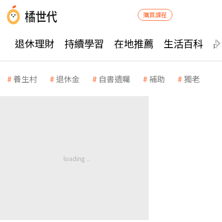
購買課程
退休理財
持續學習
在地推薦
生活百科
養生村
退休金
自書遺囑
補助
獨老