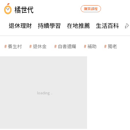
購買課程
退休理財
持續學習
在地推薦
生活百科
養生村
退休金
自書遺囑
補助
獨老