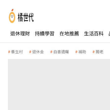
退休理財
持續學習
在地推薦
生活百科
養生村
退休金
自書遺囑
補助
獨老