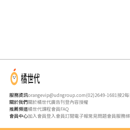
服務資訊
orangevip@udngroup.com
(02)2649-1681按2
每日
關於我們
關於橘世代
廣告刊登
內容授權
推薦頻道
橘世代課程
會員FAQ
會員中心
加入會員
登入會員
訂閱電子報
常見問題
會員服務條