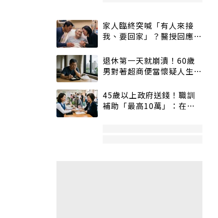
家人臨終突喊「有人來接
我、要回家」？醫授回應方
式快學：避免抱憾終生
退休第一天就崩潰！60歲
男對著超商便當懷疑人生
「一切好安靜」
45歲以上政府送錢！職訓
補助「最高10萬」：在
職、待業都能申請