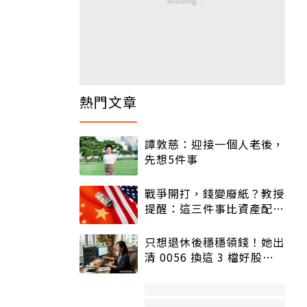
熱門文章
譚敦慈：迎接一個人老後，
先想5件事
戰爭開打，錢變廢紙？教授
提醒：這三件事比資產配置
更重要！
只想退休後穩穩領錢！她出
清 0056 換這 3 檔好股：
股價高點照樣買