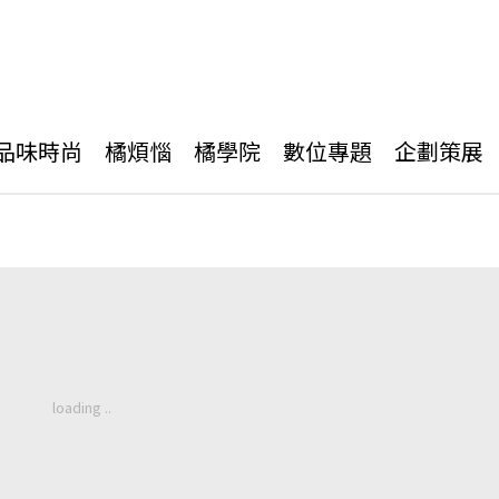
品味時尚
橘煩惱
橘學院
數位專題
企劃策展