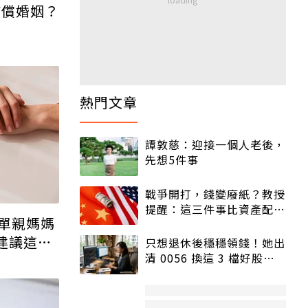
補償婚姻？
熱門文章
譚敦慈：迎接一個人老後，
先想5件事
戰爭開打，錢變廢紙？教授
提醒：這三件事比資產配置
單親媽媽
更重要！
建議這樣
只想退休後穩穩領錢！她出
清 0056 換這 3 檔好股：
股價高點照樣買