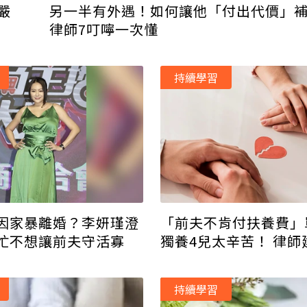
嚴
另一半有外遇！如何讓他「付出代價」
律師7叮嚀一次懂
持續學習
因家暴離婚？李妍瑾澄
「前夫不肯付扶養費」
忙不想讓前夫守活寡
獨養4兒太辛苦！ 律師
做
持續學習