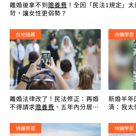
離婚後拿不到
贍養費
！全因「民法1規定」太
苛，讓女性更弱勢？
在地推薦
持續學習
離婚法律改了！民法修正：再婚
新婚半年
不得請求
贍養費
、五年內分居三
清：我太
年可訴請離婚
持續學習
持續學習