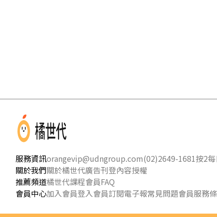
服務資訊
orangevip@udngroup.com
(02)2649-1681按2
每日
關於我們
關於橘世代
廣告刊登
內容授權
推薦頻道
橘世代課程
會員FAQ
會員中心
加入會員
登入會員
訂閱電子報
常見問題
會員服務條