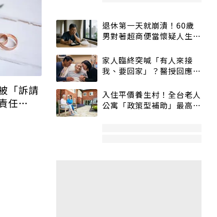
退休第一天就崩潰！60歲
男對著超商便當懷疑人生
「一切好安靜」
家人臨終突喊「有人來接
我、要回家」？醫授回應方
式快學：避免抱憾終生
被「訴請
入住平價養生村！全台老人
責任
公寓「政策型補助」最高打
還要檢討
5折