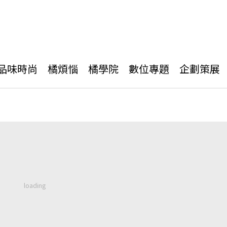
品味時尚
橘煩惱
橘學院
數位專題
企劃策展