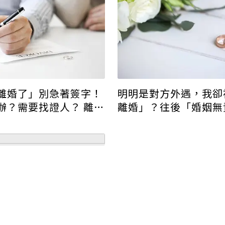
離婚了」別急著簽字！
明明是對方外遇，我卻
辦？需要找證人？ 離婚
離婚」？往後「婚姻無
詳解
者」！在感情中被傷害
自己？