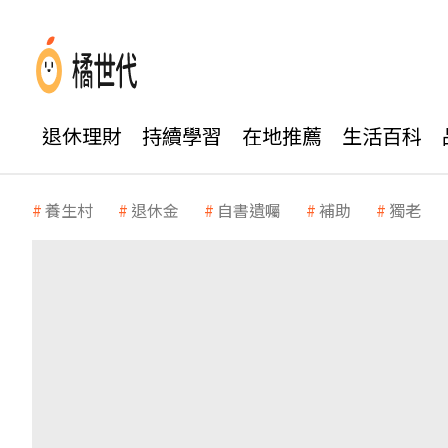
退休理財
持續學習
在地推薦
生活百科
養生村
退休金
自書遺囑
補助
獨老