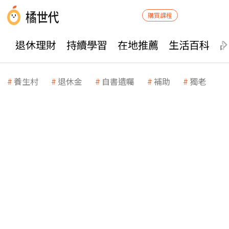
購買課程
退休理財
持續學習
在地推薦
生活百科
養生村
退休金
自書遺囑
補助
獨老