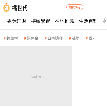
購買課程
退休理財
持續學習
在地推薦
生活百科
養生村
退休金
自書遺囑
補助
獨老