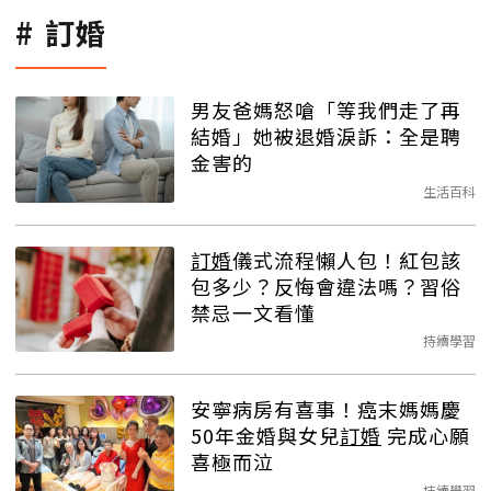
訂婚
男友爸媽怒嗆「等我們走了再
結婚」她被退婚淚訴：全是聘
金害的
生活百科
訂婚
儀式流程懶人包！紅包該
包多少？反悔會違法嗎？習俗
禁忌一文看懂
持續學習
安寧病房有喜事！癌末媽媽慶
50年金婚與女兒
訂婚
完成心願
喜極而泣
持續學習