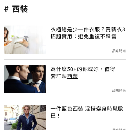
西裝
衣櫃總是少一件衣服？買新衣3
招超實用：避免重複不踩雷
品味時尚
為什麼50+的你或妳，值得一
套訂製
西裝
品味時尚
一件藍色
西裝
混搭變身時髦歐
巴！
品味時尚