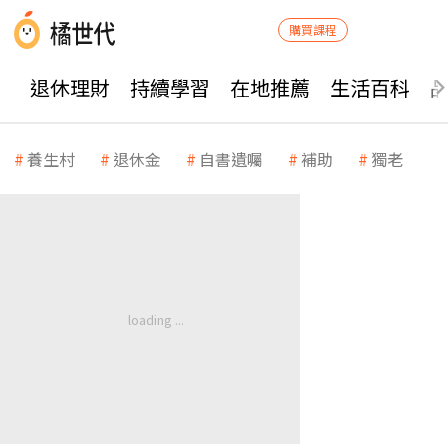
購買課程
退休理財
持續學習
在地推薦
生活百科
養生村
退休金
自書遺囑
補助
獨老