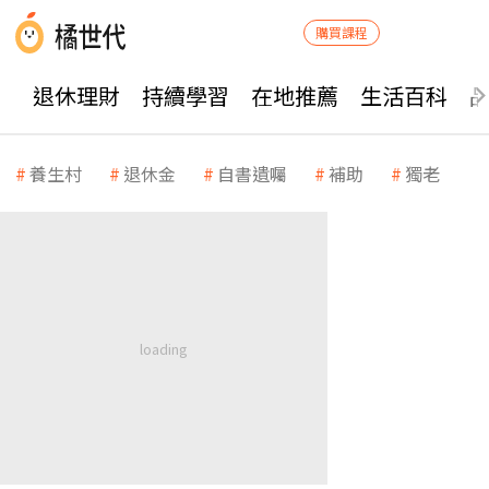
購買課程
退休理財
持續學習
在地推薦
生活百科
養生村
退休金
自書遺囑
補助
獨老