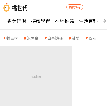
購買課程
退休理財
持續學習
在地推薦
生活百科
養生村
退休金
自書遺囑
補助
獨老