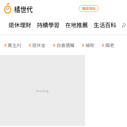
購買課程
退休理財
持續學習
在地推薦
生活百科
養生村
退休金
自書遺囑
補助
獨老