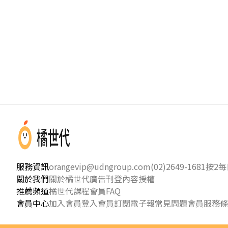
服務資訊
orangevip@udngroup.com
(02)2649-1681按2
每日
關於我們
關於橘世代
廣告刊登
內容授權
推薦頻道
橘世代課程
會員FAQ
會員中心
加入會員
登入會員
訂閱電子報
常見問題
會員服務條