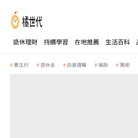
退休理財
持續學習
在地推薦
生活百科
養生村
退休金
自書遺囑
補助
獨老