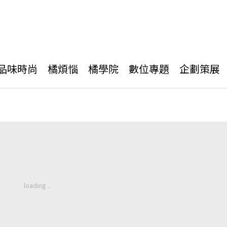
品味時尚
橘煩惱
橘學院
數位專題
企劃策展