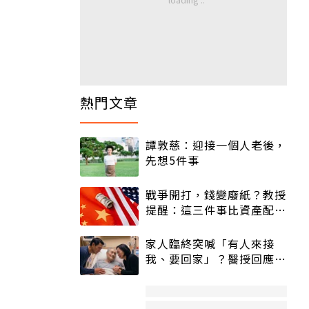
熱門文章
譚敦慈：迎接一個人老後，
先想5件事
戰爭開打，錢變廢紙？教授
提醒：這三件事比資產配置
更重要！
家人臨終突喊「有人來接
我、要回家」？醫授回應方
式快學：避免抱憾終生