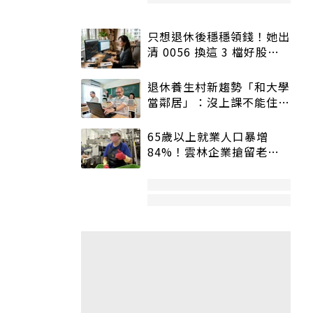
只想退休後穩穩領錢！她出
清 0056 換這 3 檔好股：
股價高點照樣買
退休養生村新趨勢「和大學
當鄰居」：沒上課不能住、
宿舍變養老房
65歲以上就業人口暴增
84%！雲林企業搶留老員
工：穩定性高、經驗豐富