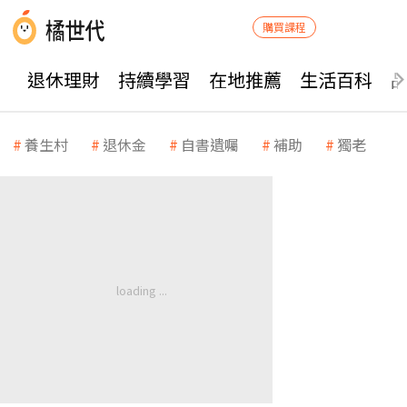
購買課程
退休理財
持續學習
在地推薦
生活百科
養生村
退休金
自書遺囑
補助
獨老