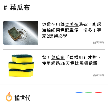
菜瓜布
你還在用髒
菜瓜布
洗碗？廚房
海綿細菌竟跟糞便一樣多！專
家2建議必學
品味時尚
驚！
菜瓜布
「這樣用」才對，
使用超過28天竟比馬桶還髒
品味時尚