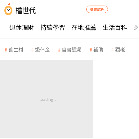
購買課程
退休理財
持續學習
在地推薦
生活百科
養生村
退休金
自書遺囑
補助
獨老