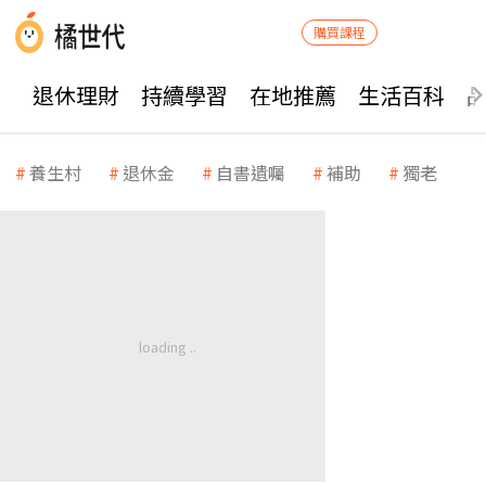
購買課程
退休理財
持續學習
在地推薦
生活百科
養生村
退休金
自書遺囑
補助
獨老