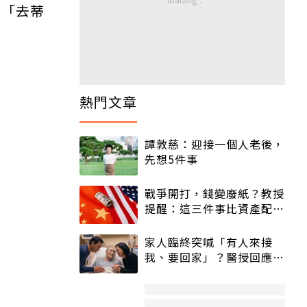
要「去蒂
熱門文章
譚敦慈：迎接一個人老後，
先想5件事
戰爭開打，錢變廢紙？教授
提醒：這三件事比資產配置
更重要！
家人臨終突喊「有人來接
我、要回家」？醫授回應方
式快學：避免抱憾終生