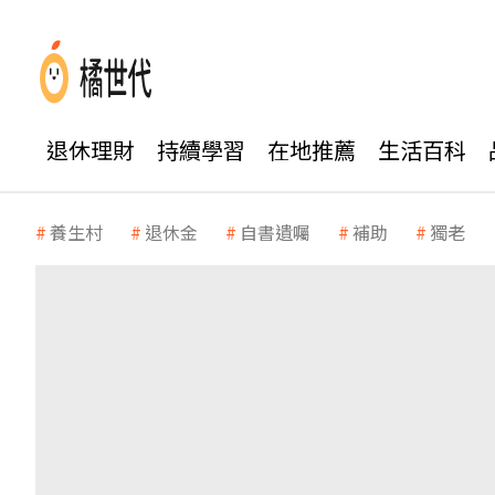
退休理財
持續學習
在地推薦
生活百科
養生村
退休金
自書遺囑
補助
獨老