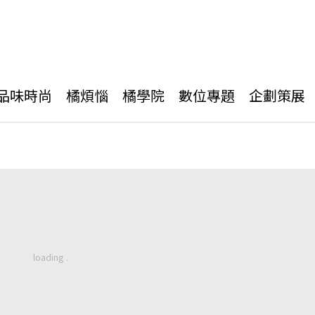
品味時尚
橘煩惱
橘學院
數位專題
企劃策展