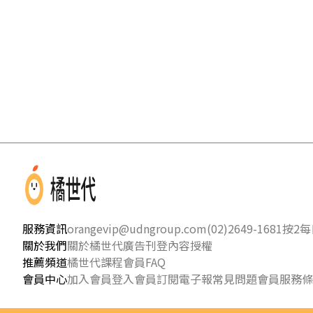
服務資訊
orangevip@udngroup.com
(02)2649-1681按2
每日
關於我們
關於橘世代
廣告刊登
內容授權
推薦頻道
橘世代課程
會員FAQ
會員中心
加入會員
登入會員
訂閱電子報
常見問題
會員服務條