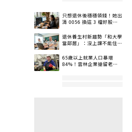
只想退休後穩穩領錢！她出
清 0056 換這 3 檔好股：
股價高點照樣買
退休養生村新趨勢「和大學
當鄰居」：沒上課不能住、
宿舍變養老房
65歲以上就業人口暴增
84%！雲林企業搶留老員
工：穩定性高、經驗豐富