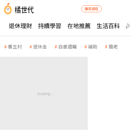
購買課程
退休理財
持續學習
在地推薦
生活百科
養生村
退休金
自書遺囑
補助
獨老