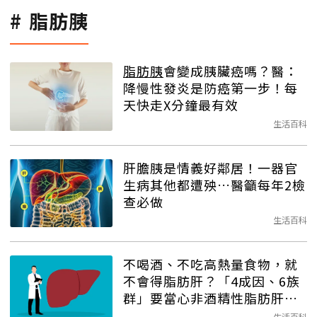
脂肪胰
脂肪胰
會變成胰臟癌嗎？醫：
降慢性發炎是防癌第一步！每
天快走X分鐘最有效
生活百科
肝膽胰是情義好鄰居！一器官
生病其他都遭殃…醫籲每年2檢
查必做
生活百科
不喝酒、不吃高熱量食物，就
不會得脂肪肝？「4成因、6族
群」要當心非酒精性脂肪肝找
上門
生活百科