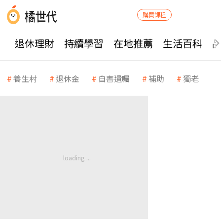
購買課程
退休理財
持續學習
在地推薦
生活百科
養生村
退休金
自書遺囑
補助
獨老