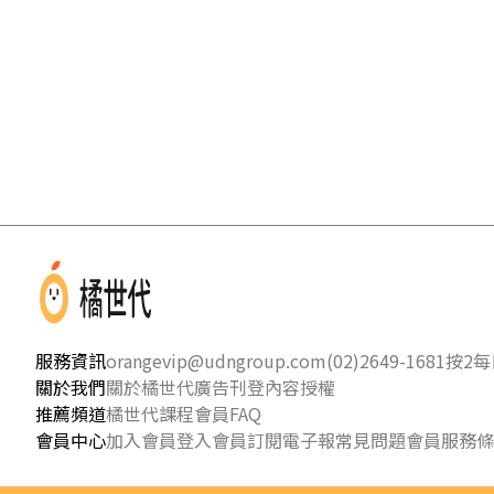
服務資訊
orangevip@udngroup.com
(02)2649-1681按2
每日
關於我們
關於橘世代
廣告刊登
內容授權
推薦頻道
橘世代課程
會員FAQ
會員中心
加入會員
登入會員
訂閱電子報
常見問題
會員服務條