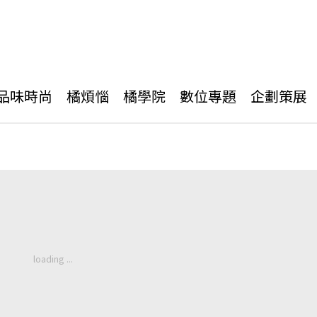
品味時尚
橘煩惱
橘學院
數位專題
企劃策展