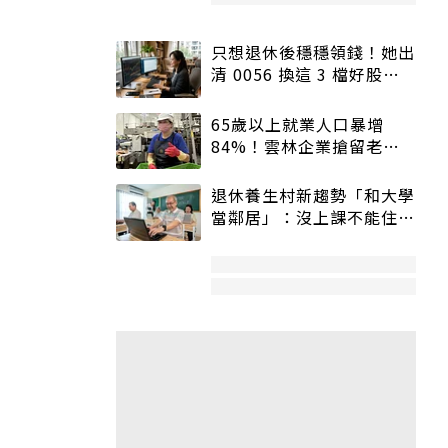
只想退休後穩穩領錢！她出
清 0056 換這 3 檔好股：
股價高點照樣買
65歲以上就業人口暴增
84%！雲林企業搶留老員
工：穩定性高、經驗豐富
退休養生村新趨勢「和大學
當鄰居」：沒上課不能住、
宿舍變養老房