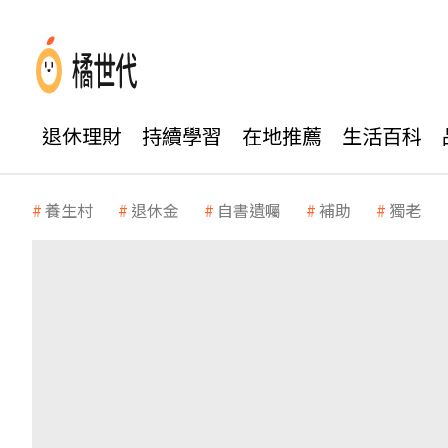
退休理財
持續學習
在地推薦
生活百科
養生村
退休金
自書遺囑
補助
獨老