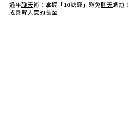
過年
聊天
術：掌握「10訣竅」避免
聊天
尷尬
成善解人意的長輩