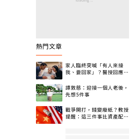
熱門文章
家人臨終突喊「有人來接
我、要回家」？醫授回應方
式快學：避免抱憾終生
譚敦慈：迎接一個人老後，
先想5件事
戰爭開打，錢變廢紙？教授
提醒：這三件事比資產配置
更重要！