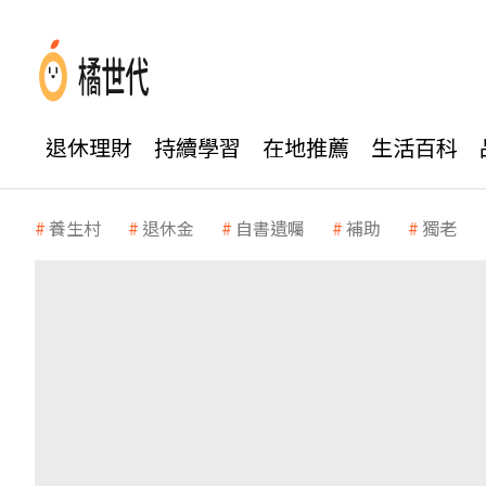
退休理財
持續學習
在地推薦
生活百科
養生村
退休金
自書遺囑
補助
獨老