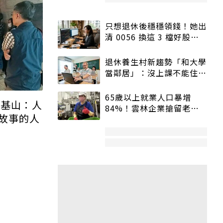
只想退休後穩穩領錢！她出
清 0056 換這 3 檔好股：
股價高點照樣買
退休養生村新趨勢「和大學
當鄰居」：沒上課不能住、
宿舍變養老房
65歲以上就業人口暴增
楊基山：人
84%！雲林企業搶留老員
故事的人
工：穩定性高、經驗豐富