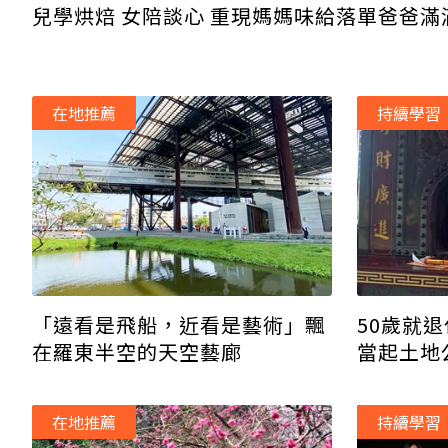
兒學烘焙 女陪談心 重現媽媽味給落單爸爸滿
在地推薦
持續學習
「遠看是飛船，近看是藝術」飄
50歲就
在羅東半空的天空藝廊
當起土地
在地推薦
持續學習