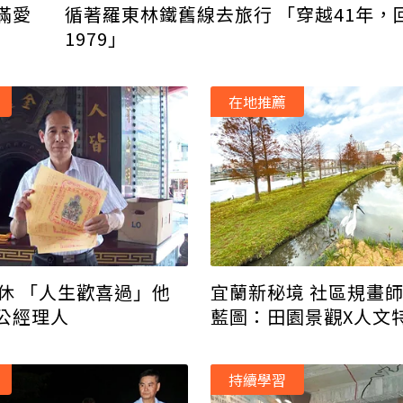
滿愛
循著羅東林鐵舊線去旅行 「穿越41年，
1979」
在地推薦
退休 「人生歡喜過」他
宜蘭新秘境 社區規畫
公經理人
藍圖：田園景觀X人文
持續學習