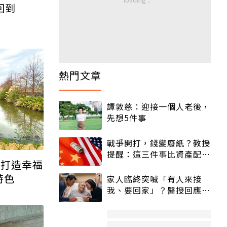
回到
熱門文章
譚敦慈：迎接一個人老後，
先想5件事
戰爭開打，錢變廢紙？教授
提醒：這三件事比資產配置
師打造幸福
更重要！
特色
家人臨終突喊「有人來接
我、要回家」？醫授回應方
式快學：避免抱憾終生