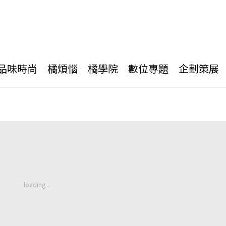
品味時尚
橘煩惱
橘學院
數位專題
企劃策展