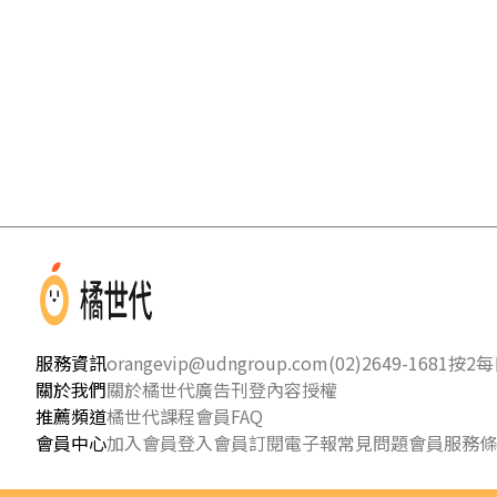
服務資訊
orangevip@udngroup.com
(02)2649-1681按2
每日
關於我們
關於橘世代
廣告刊登
內容授權
推薦頻道
橘世代課程
會員FAQ
會員中心
加入會員
登入會員
訂閱電子報
常見問題
會員服務條